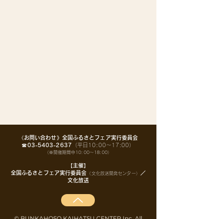
Item List
《お問い合わせ》
全国ふるさとフェア実行委員会
☎03-5403-2637
（平日10:00〜17:00）
（※開催期間中10:00〜18:00）
【主催】
​全国ふるさとフェア実行委員会
／
（文化放送開発センター）
文化放送
©
BUNKAHOSO KAIHATSU CENTER Inc. All