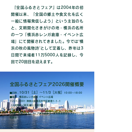
『全国ふるさとフェア』は2004年の初
開催以来、「全国の郷土や食文化を広く
一般に情報発信しよう」という主旨のも
と、文明開化さきがけの地・横浜の名所
の一つ「横浜赤レンガ倉庫・イベント広
場」にて開催されてきました。今では“横
浜の秋の風物詩”として定着し、昨年は3
日間で来場者11万5000人を記録し、今
回で20回目を迎えます。
全国ふるさとフェア2026開催概要
10/31［土］〜11/3［火祝］
■日時…
10:00〜18:00
■場所…横浜赤レンガ倉庫 イベント広場
〒231-0001 神奈川県横浜市中区新港1−1−1
【入場無料／雨天決行･荒天中止】
◉主催…全国ふるさとフェア実行委員会（文化放送開発センター）、文
化放送