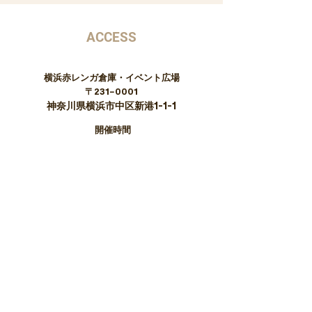
​ACCESS
横浜赤レンガ倉庫・イベント広場
〒231−0001
神奈川県横浜市中区新港1-1-1
開催時間
10/3
1（土）〜11/3（火祝）
10:00 –18:00
アクセス方法はこちら（地図が開きます）
お問合せはこちら
《お問い合わせ》
全国ふるさとフェア実行委員会
☎03-5403-2637
（平日10:00〜17:00）
（※開催期間中10:00〜18:00）